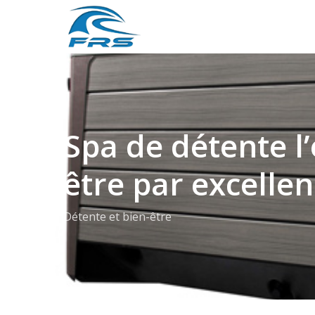
Skip
to
main
content
Spa de détente l
être par excelle
Détente et bien-être