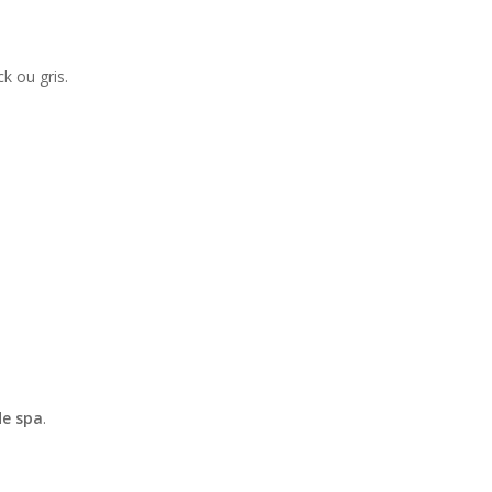
k ou gris.
de spa
.