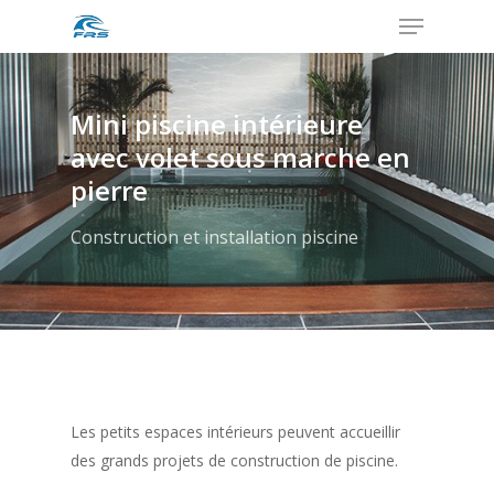
Menu
Skip
to
Close
main
Menu
content
Mini piscine intérieure
avec volet sous marche en
pierre
Construction et installation piscine
Les petits espaces intérieurs peuvent accueillir
des grands projets de construction de piscine.