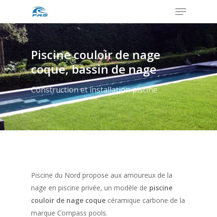
Menu
Skip
to
Close
main
Menu
content
Piscine couloir de nage
coque, bassin de nage
Construction et installation piscine
Piscine du Nord propose aux amoureux de la
nage en piscine privée, un modèle de
piscine
couloir de nage coque
céramique carbone de la
marque Compass pools.