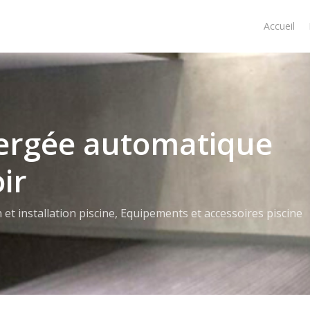
Accueil
ergée automatique
ir
et installation piscine
,
Equipements et accessoires piscine