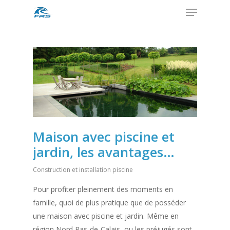
Menu
Skip
to
Close
main
Menu
content
Maison avec piscine et
jardin, les avantages…
Construction et installation piscine
Pour profiter pleinement des moments en
famille, quoi de plus pratique que de posséder
une maison avec piscine et jardin. Même en
région Nord Pas-de-Calais, ou les préjugés sont