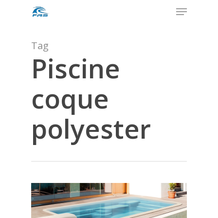
Menu
Skip
to
Close
main
Menu
content
Tag
Piscine
coque
polyester