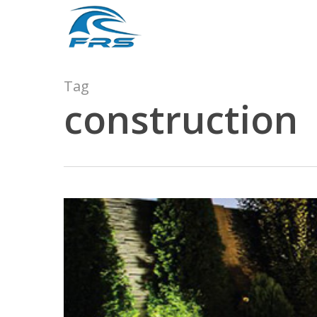
Skip
to
main
content
Tag
construction